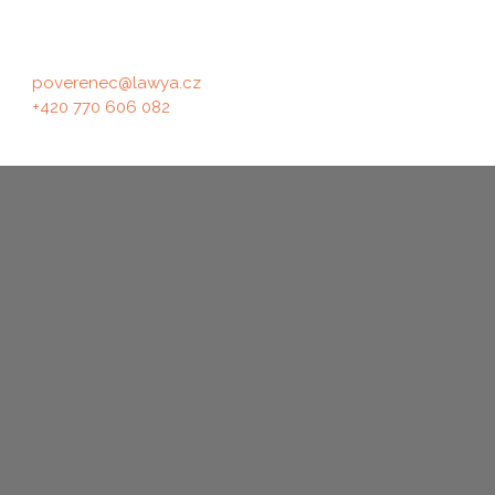
06666761, se sídlem Králova 298/4,
61600 Brno, prostřednictvím Mgr. Ivany
Šilhánkové
poverenec@lawya.cz
+420 770 606 082
© 2026 by Tomáš Otruba - Made With
- v případě problémů