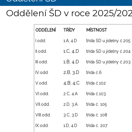
Oddělení ŠD v roce 2025/20
ODDĚLENÍ
TŘÍDY
MÍSTNOST
I.odd.
1.A, 4.D
třída ŠD u jídelny č.205
1.C, 4.D
II.odd.
třída ŠD u jídelny č.204
1.B, 4.D
III.odd.
třída ŠD u jídelny č.203
2.B, 3.D
IV.odd.
třída č.6
4.B, 4.C
V.odd.
třída č.102
VI.odd.
2.C, 4.A
třída č.103
VII.odd.
2.D, 3.A
třída č. 105
VIII.odd.
3.C, 3.D
třída č. 108
IX.odd.
1.D, 4.D
třída č. 207