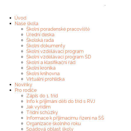
Základní škola, Brno, Slovanské náměstí 2, p.o.
·
(+420) 
Úvod
Naše škola
Školní poradenské pracoviště
Úřední deska
Školská rada
Školní dokumenty
Školní vzdělávací program
Školní vzdělávací program ŠD
Školní a klasifikační řád
Školní kronika
Školní knihovna
Virtuální prohlídka
Novinky
Pro rodiče
Zápis do 1. tříd
Info k přijímání dětí do tříd s RVJ
Jak vyřídím
Třídní schůzky
Informace k přijímacímu řízení na SŠ
Organizace školního roku
Spádová oblast školy