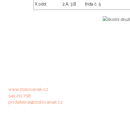
X.odd.
2.A, 3.B
třída č. 5
· Poslední úprava
27. 08. 2025
·
Rychlé kontakty
Fakturační údaj
www.zsslovanak.cz
Základní škola, Br
541 211 758
Adresa: Slovanské 
podatelna@zsslovanak.cz
IČO: 62156969, IZ
Datová schránka: n8p34t4
RED IZO: 60010824
Pověřenec GDPR
Č.Ú. školy: 2742862
Tuto funkci vykonává pro správce
Č.Ú. jídelny: 121386
společnost LAWYA advisors, s.r.o., IČ:
nejsme plátci DPH