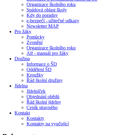
Organizace školního roku
Spádová oblast školy
Kdy do poradny
e-bezpečí - užitečné odkazy
Newsletter MAP
Pro žáky
Pomůcky
Zvonění
Organizace školního roku
Alf - manuál pro žáky
Družina
Informace o ŠD
Oddělení ŠD
Kroužky
Řád školní družiny
Jídelna
Jídelníček
Objednání obědů
Řád školní jídelny
Ceník stravného
Kontakt
Kontakty
Kontakty na vyučující