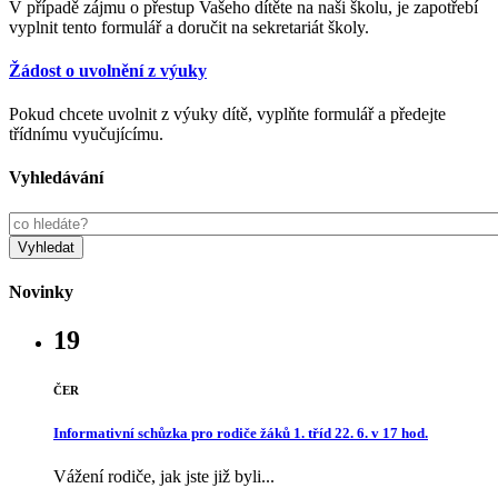
V případě zájmu o přestup Vašeho dítěte na naši školu, je zapotřebí
vyplnit tento formulář a doručit na sekretariát školy.
Žádost o uvolnění z výuky
Pokud chcete uvolnit z výuky dítě, vyplňte formulář a předejte
třídnímu vyučujícímu.
Vyhledávání
Novinky
19
ČER
Informativní schůzka pro rodiče žáků 1. tříd 22. 6. v 17 hod.
Vážení rodiče, jak jste již byli...