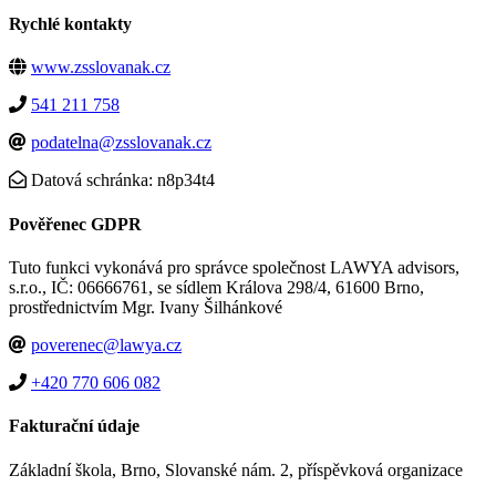
Rychlé kontakty
www.zsslovanak.cz
541 211 758
podatelna@zsslovanak.cz
Datová schránka: n8p34t4
Pověřenec GDPR
Tuto funkci vykonává pro správce společnost LAWYA advisors,
s.r.o., IČ: 06666761, se sídlem Králova 298/4, 61600 Brno,
prostřednictvím Mgr. Ivany Šilhánkové
poverenec@lawya.cz
+420 770 606 082
Fakturační údaje
Základní škola, Brno, Slovanské nám. 2, příspěvková organizace