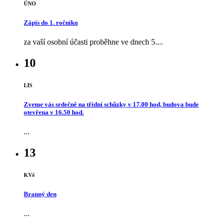
ÚNO
Zápis do 1. ročníku
za vaší osobní účasti proběhne ve dnech 5....
10
LIS
Zveme vás srdečně na třídní schůzky v 17.00 hod, budova bude
otevřena v 16.50 hod.
...
13
KVě
Branný den
...