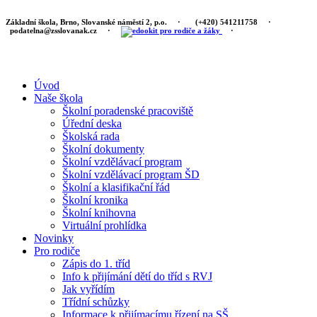
Základní škola, Brno, Slovanské náměstí 2, p.o.
·
(+420) 541211758
·
podatelna@zsslovanak.cz
·
·
Úvod
Naše škola
Školní poradenské pracoviště
Úřední deska
Školská rada
Školní dokumenty
Školní vzdělávací program
Školní vzdělávací program ŠD
Školní a klasifikační řád
Školní kronika
Školní knihovna
Virtuální prohlídka
Novinky
Pro rodiče
Zápis do 1. tříd
Info k přijímání dětí do tříd s RVJ
Jak vyřídím
Třídní schůzky
Informace k přijímacímu řízení na SŠ