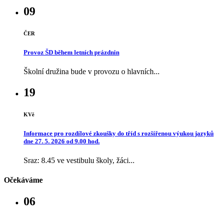
09
ČER
Provoz ŠD během letních prázdnin
Školní družina bude v provozu o hlavních...
19
KVě
Informace pro rozdílové zkoušky do tříd s rozšířenou výukou jazyků
dne 27. 5. 2026 od 9.00 hod.
Sraz: 8.45 ve vestibulu školy, žáci...
Očekáváme
06