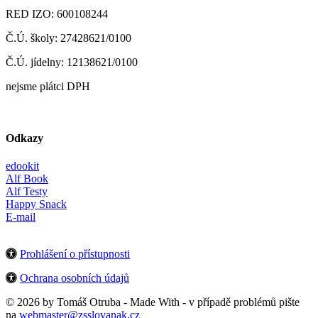
RED IZO: 600108244
Č.Ú. školy: 27428621/0100
Č.Ú. jídelny: 12138621/0100
nejsme plátci DPH
Odkazy
edookit
Alf Book
Alf Testy
Happy Snack
E-mail
Prohlášení o přístupnosti
Ochrana osobních údajů
© 2026 by Tomáš Otruba - Made With
- v případě problémů pište
na
webmaster@zsslovanak.cz