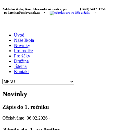
Základní škola, Brno, Slovanské náměstí 2, p.o.
·
(+420) 541211758
·
podatelna@zsslovanak.cz
·
·
Úvod
Naše škola
Novinky
Pro rodiče
Pro žáky
Družina
Jídelna
Kontakt
Novinky
Zápis do 1. ročníku
Očekáváme
·
06.02.2026
·