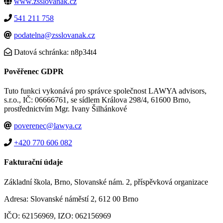
www.zsslovanak.cz
541 211 758
podatelna@zsslovanak.cz
Datová schránka: n8p34t4
Pověřenec GDPR
Tuto funkci vykonává pro správce společnost LAWYA advisors,
s.r.o., IČ: 06666761, se sídlem Králova 298/4, 61600 Brno,
prostřednictvím Mgr. Ivany Šilhánkové
poverenec@lawya.cz
+420 770 606 082
Fakturační údaje
Základní škola, Brno, Slovanské nám. 2, příspěvková organizace
Adresa: Slovanské náměstí 2, 612 00 Brno
IČO: 62156969, IZO: 062156969