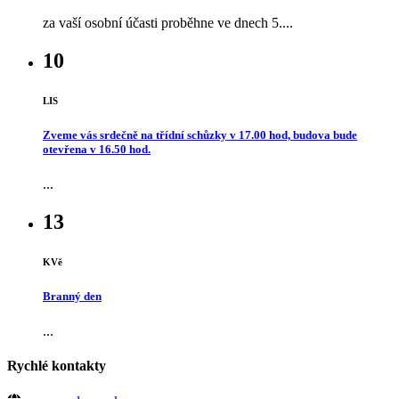
za vaší osobní účasti proběhne ve dnech 5....
10
LIS
Zveme vás srdečně na třídní schůzky v 17.00 hod, budova bude
otevřena v 16.50 hod.
...
13
KVě
Branný den
...
Rychlé kontakty