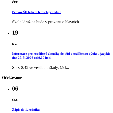
ČER
Provoz ŠD během letních prázdnin
Školní družina bude v provozu o hlavních...
19
KVě
Informace pro rozdílové zkoušky do tříd s rozšířenou výukou jazyků
dne 27. 5. 2026 od 9.00 hod.
Sraz: 8.45 ve vestibulu školy, žáci...
Očekáváme
06
ÚNO
Zápis do 1. ročníku