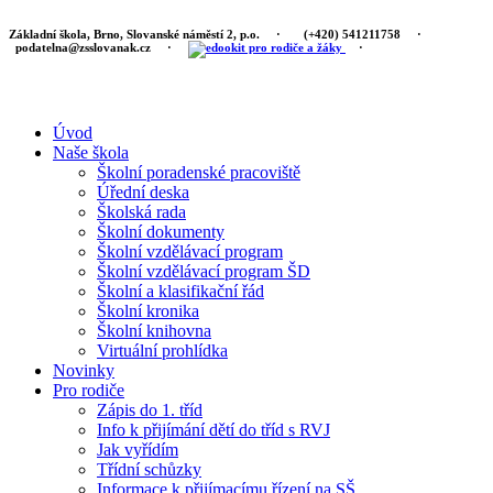
Základní škola, Brno, Slovanské náměstí 2, p.o.
·
(+420) 541211758
·
podatelna@zsslovanak.cz
·
·
Úvod
Naše škola
Školní poradenské pracoviště
Úřední deska
Školská rada
Školní dokumenty
Školní vzdělávací program
Školní vzdělávací program ŠD
Školní a klasifikační řád
Školní kronika
Školní knihovna
Virtuální prohlídka
Novinky
Pro rodiče
Zápis do 1. tříd
Info k přijímání dětí do tříd s RVJ
Jak vyřídím
Třídní schůzky
Informace k přijímacímu řízení na SŠ