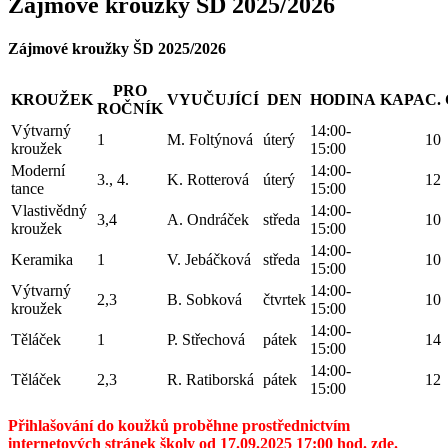
Zájmové kroužky ŠD 2025/2026
Zájmové kroužky ŠD 2025/2026
PRO
KROUŽEK
VYUČUJÍCÍ
DEN
HODINA
KAPAC.
ROČNÍK
Výtvarný
14:00-
1
M. Foltýnová
úterý
10
kroužek
15:00
Moderní
14:00-
3., 4.
K. Rotterová
úterý
12
tance
15:00
Vlastivědný
14:00-
3,4
A. Ondráček
středa
10
kroužek
15:00
14:00-
Keramika
1
V. Jebáčková
středa
10
15:00
Výtvarný
14:00-
2,3
B. Sobková
čtvrtek
10
kroužek
15:00
14:00-
Těláček
1
P. Střechová
pátek
14
15:00
14:00-
Těláček
2,3
R. Ratiborská
pátek
12
15:00
Přihlašování do koužků proběhne prostřednictvím
internetových stránek školy od 17.09.2025 17:00 hod. zde.