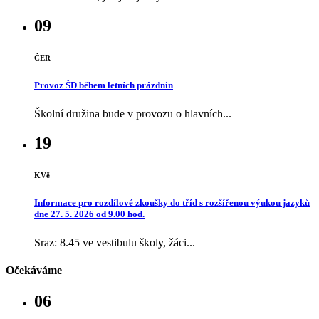
09
ČER
Provoz ŠD během letních prázdnin
Školní družina bude v provozu o hlavních...
19
KVě
Informace pro rozdílové zkoušky do tříd s rozšířenou výukou jazyků
dne 27. 5. 2026 od 9.00 hod.
Sraz: 8.45 ve vestibulu školy, žáci...
Očekáváme
06