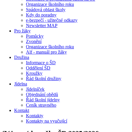
Organizace školního roku
Spádová oblast školy
Kdy do poradny
e-bezpečí - užitečné odkazy
Newsletter MAP
Pro žáky
Pomůcky
Zvonění
Organizace školního roku
Alf - manuál pro žáky
Družina
Informace o ŠD
Oddělení ŠD
Kroužky
Řád školní družiny
Jídelna
Jídelníček
Objednání obědů
Řád školní jídelny
Ceník stravného
Kontakt
Kontakty
Kontakty na vyučující