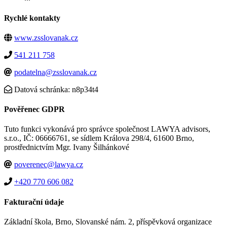
Rychlé kontakty
www.zsslovanak.cz
541 211 758
podatelna@zsslovanak.cz
Datová schránka: n8p34t4
Pověřenec GDPR
Tuto funkci vykonává pro správce společnost LAWYA advisors,
s.r.o., IČ: 06666761, se sídlem Králova 298/4, 61600 Brno,
prostřednictvím Mgr. Ivany Šilhánkové
poverenec@lawya.cz
+420 770 606 082
Fakturační údaje
Základní škola, Brno, Slovanské nám. 2, příspěvková organizace