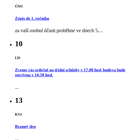
ÚNO
Zápis do 1. ročníku
za vaší osobní účasti proběhne ve dnech 5....
10
LIS
Zveme vás srdečně na třídní schůzky v 17.00 hod, budova bude
otevřena v 16.50 hod.
...
13
KVě
Branný den
...