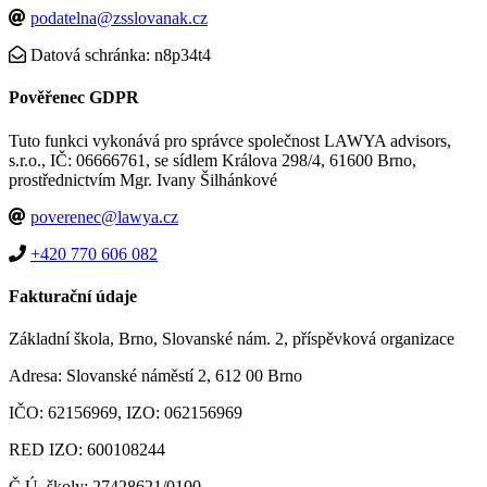
podatelna@zsslovanak.cz
Datová schránka: n8p34t4
Pověřenec GDPR
Tuto funkci vykonává pro správce společnost LAWYA advisors,
s.r.o., IČ: 06666761, se sídlem Králova 298/4, 61600 Brno,
prostřednictvím Mgr. Ivany Šilhánkové
poverenec@lawya.cz
+420 770 606 082
Fakturační údaje
Základní škola, Brno, Slovanské nám. 2, příspěvková organizace
Adresa: Slovanské náměstí 2, 612 00 Brno
IČO: 62156969, IZO: 062156969
RED IZO: 600108244
Č.Ú. školy: 27428621/0100