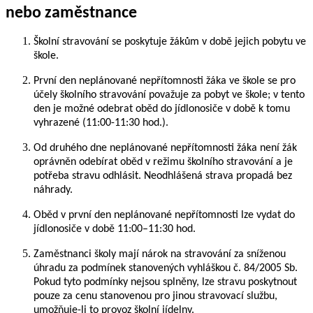
nebo zaměstnance
Školní stravování se poskytuje žákům v době jejich pobytu ve
škole.
První den neplánované nepřítomnosti žáka ve škole se pro
účely školního stravování považuje za pobyt ve škole; v tento
den je možné odebrat oběd do jídlonosiče v době k tomu
vyhrazené (11:00-11:30 hod.).
Od druhého dne neplánované nepřítomnosti žáka není žák
oprávněn odebírat oběd v režimu školního stravování a je
potřeba stravu odhlásit. Neodhlášená strava propadá bez
náhrady.
Oběd v první den neplánované nepřítomnosti lze vydat do
jídlonosiče v době 11:00–11:30 hod.
Zaměstnanci školy mají nárok na stravování za sníženou
úhradu za podmínek stanovených vyhláškou č. 84/2005 Sb.
Pokud tyto podmínky nejsou splněny, lze stravu poskytnout
pouze za cenu stanovenou pro jinou stravovací službu,
umožňuje-li to provoz školní jídelny.