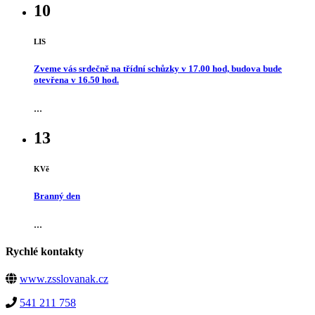
10
LIS
Zveme vás srdečně na třídní schůzky v 17.00 hod, budova bude
otevřena v 16.50 hod.
...
13
KVě
Branný den
...
Rychlé kontakty
www.zsslovanak.cz
541 211 758