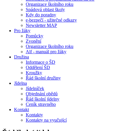
Organizace školního roku
Spádová oblast školy
Kdy do poradny
e-bezpečí - užitečné odkazy
Newsletter MAP
Pro žáky
Pomůcky
Zvonění
Organizace školního roku
Alf - manuál pro žáky
Družina
Informace o ŠD
Oddělení ŠD
Kroužky
Řád školní družiny
Jídelna
Jídelníček
Objednání obědů
Řád školní jídelny
Ceník stravného
Kontakt
Kontakty
Kontakty na vyučující