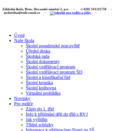
Základní škola, Brno, Slovanské náměstí 2, p.o.
·
(+420) 541211758
·
podatelna@zsslovanak.cz
·
·
Úvod
Naše škola
Školní poradenské pracoviště
Úřední deska
Školská rada
Školní dokumenty
Školní vzdělávací program
Školní vzdělávací program ŠD
Školní a klasifikační řád
Školní kronika
Školní knihovna
Virtuální prohlídka
Novinky
Pro rodiče
Zápis do 1. tříd
Info k přijímání dětí do tříd s RVJ
Jak vyřídím
Třídní schůzky
Informace k přijímacímu řízení na SŠ