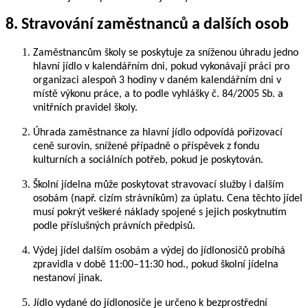
8. Stravování zaměstnanců a dalších osob
Zaměstnancům školy se poskytuje za sníženou úhradu jedno
hlavní jídlo v kalendářním dni, pokud vykonávají práci pro
organizaci alespoň 3 hodiny v daném kalendářním dni v
místě výkonu práce, a to podle vyhlášky č. 84/2005 Sb. a
vnitřních pravidel školy.
Úhrada zaměstnance za hlavní jídlo odpovídá pořizovací
ceně surovin, snížené případně o příspěvek z fondu
kulturních a sociálních potřeb, pokud je poskytován.
Školní jídelna může poskytovat stravovací služby i dalším
osobám (např. cizím strávníkům) za úplatu. Cena těchto jídel
musí pokrýt veškeré náklady spojené s jejich poskytnutím
podle příslušných právních předpisů.
Výdej jídel dalším osobám a výdej do jídlonosičů probíhá
zpravidla v době 11:00–11:30 hod., pokud školní jídelna
nestanoví jinak.
Jídlo vydané do jídlonosiče je určeno k bezprostřední