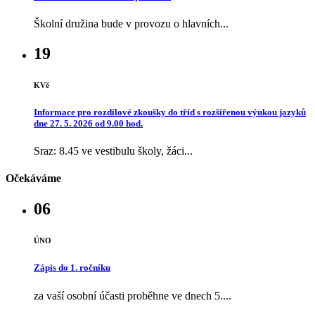
Školní družina bude v provozu o hlavních...
19
KVě
Informace pro rozdílové zkoušky do tříd s rozšířenou výukou jazyků
dne 27. 5. 2026 od 9.00 hod.
Sraz: 8.45 ve vestibulu školy, žáci...
Očekáváme
06
ÚNO
Zápis do 1. ročníku
za vaší osobní účasti proběhne ve dnech 5....