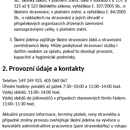
Sb., školský zákon, v platném znění, dále v souladu s § 119, §
121 až § 123 školského zákona, vyhláškou č. 107/2005 Sb., o
školním stravování, v platném znění, a vyhláškou č. 84/2005
Sb., o nákladech na stravování a jejich úhradě v
příspěvkových organizacích zřízených územními
samosprávnými celky, v platném znění.
Školní jídelna zajišťuje školní stravování žáků a stravování
zaměstnanců školy. Může poskytovat stravovací služby i
dalším osobám za úplatu, pokud to dovolují provozní,
kapacitní a hygienické podmínky.
2. Provozní údaje a kontakty
Telefon: 549 249 925, 605 060 067
Úřední hodiny: pondělí až pátek 7:30–10:00 a 11:00–14:00 hod.
Výdej obědů: 11:00–14:00 hod.
Výdej obědů do jídlonosičů v případech stanovených tímto řádem:
11:00–11:30 hod.
Aktuální provozní informace, termíny plateb, ceny stravného a
případné změny provozu zveřejňuje školní jídelna na vývěsce u
kanceláře administrativní pracovnice (paní stravenkářky) u vstupu