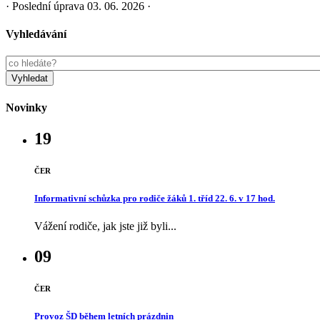
· Poslední úprava
03. 06. 2026
·
Vyhledávání
Novinky
19
ČER
Informativní schůzka pro rodiče žáků 1. tříd 22. 6. v 17 hod.
Vážení rodiče, jak jste již byli...
09
ČER
Provoz ŠD během letních prázdnin