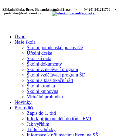
Základní škola, Brno, Slovanské náměstí 2, p.o.
·
(+420) 541211758
·
podatelna@zsslovanak.cz
·
·
Úvod
Naše škola
Školní poradenské pracoviště
Úřední deska
Školská rada
Školní dokumenty
Školní vzdělávací program
Školní vzdělávací program ŠD
Školní a klasifikační řád
Školní kronika
Školní knihovna
Virtuální prohlídka
Novinky
Pro rodiče
Zápis do 1. tříd
Info k přijímání dětí do tříd s RVJ
Jak vyřídím
Třídní schůzky
Informace k přijímacímu řízení na SŠ