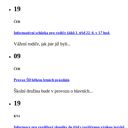
19
ČER
Informativní schůzka pro rodiče žáků 1. tříd 22. 6. v 17 hod.
Vážení rodiče, jak jste již byli...
09
ČER
Provoz ŠD během letních prázdnin
Školní družina bude v provozu o hlavních...
19
KVě
Informace pro rozdílové zkoušky do tříd s rozšířenou výukou jazyků