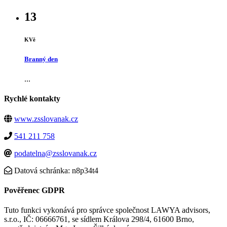
13
KVě
Branný den
...
Rychlé kontakty
www.zsslovanak.cz
541 211 758
podatelna@zsslovanak.cz
Datová schránka: n8p34t4
Pověřenec GDPR
Tuto funkci vykonává pro správce společnost LAWYA advisors,
s.r.o., IČ: 06666761, se sídlem Králova 298/4, 61600 Brno,