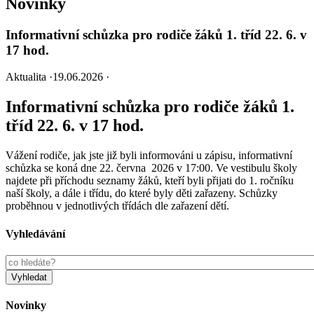
Novinky
Informativní schůzka pro rodiče žáků 1. tříd 22. 6. v
17 hod.
Aktualita
·
19.06.2026
·
Informativní schůzka pro rodiče žáků 1.
tříd 22. 6. v 17 hod.
Vážení rodiče, jak jste již byli informováni u zápisu, informativní
schůzka se koná dne 22. června 2026 v 17:00. Ve vestibulu školy
najdete při příchodu seznamy žáků, kteří byli přijati do 1. ročníku
naší školy, a dále i třídu, do které byly děti zařazeny. Schůzky
proběhnou v jednotlivých třídách dle zařazení dětí.
Vyhledávání
Novinky