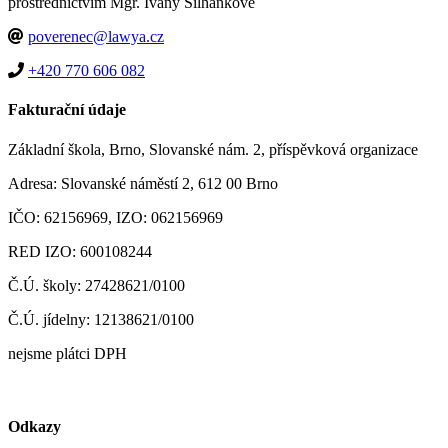
prostřednictvím Mgr. Ivany Šilhánkové
poverenec@lawya.cz
+420 770 606 082
Fakturační údaje
Základní škola, Brno, Slovanské nám. 2, příspěvková organizace
Adresa: Slovanské náměstí 2, 612 00 Brno
IČO: 62156969, IZO: 062156969
RED IZO: 600108244
Č.Ú. školy: 27428621/0100
Č.Ú. jídelny: 12138621/0100
nejsme plátci DPH
Odkazy