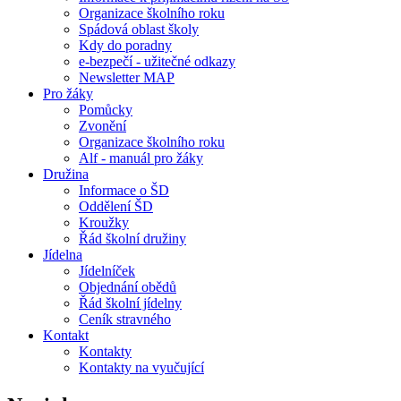
Organizace školního roku
Spádová oblast školy
Kdy do poradny
e-bezpečí - užitečné odkazy
Newsletter MAP
Pro žáky
Pomůcky
Zvonění
Organizace školního roku
Alf - manuál pro žáky
Družina
Informace o ŠD
Oddělení ŠD
Kroužky
Řád školní družiny
Jídelna
Jídelníček
Objednání obědů
Řád školní jídelny
Ceník stravného
Kontakt
Kontakty
Kontakty na vyučující