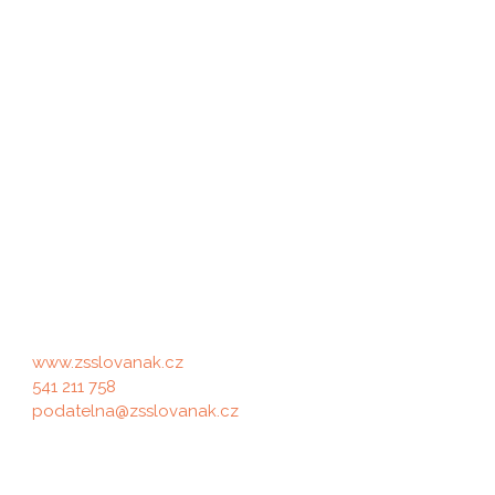
Rychlé kontakty
Fakturační údaj
www.zsslovanak.cz
Základní škola, Br
541 211 758
Adresa: Slovanské 
podatelna@zsslovanak.cz
IČO: 62156969, IZ
Datová schránka: n8p34t4
RED IZO: 60010824
Pověřenec GDPR
Č.Ú. školy: 2742862
Tuto funkci vykonává pro správce
Č.Ú. jídelny: 121386