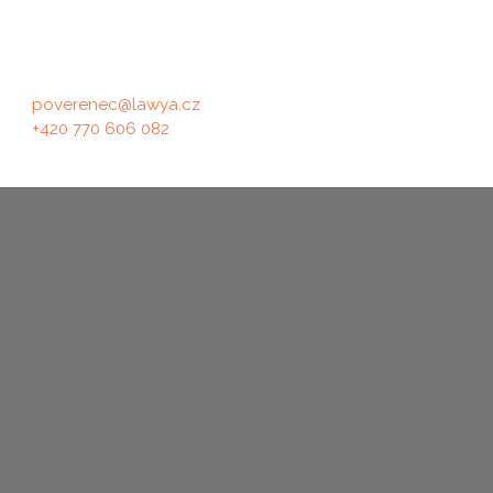
společnost LAWYA advisors, s.r.o., IČ:
nejsme plátci DPH
06666761, se sídlem Králova 298/4,
61600 Brno, prostřednictvím Mgr. Ivany
Šilhánkové
poverenec@lawya.cz
+420 770 606 082
© 2026 by Tomáš Otruba - Made With
- v případě problémů