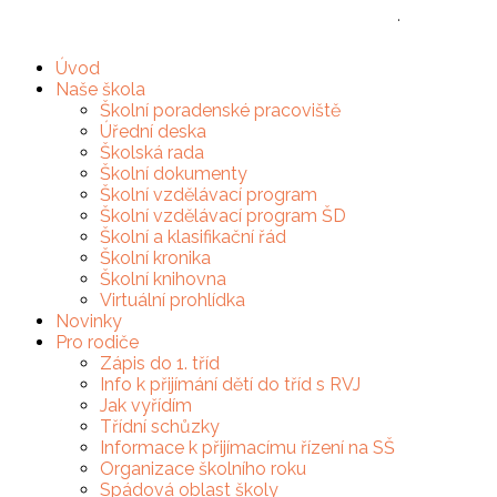
Základní škola, Brno, Slovanské náměstí 2, p.o.
·
(+420) 
Úvod
Naše škola
Školní poradenské pracoviště
Úřední deska
Školská rada
Školní dokumenty
Školní vzdělávací program
Školní vzdělávací program ŠD
Školní a klasifikační řád
Školní kronika
Školní knihovna
Virtuální prohlídka
Novinky
Pro rodiče
Zápis do 1. tříd
Info k přijímání dětí do tříd s RVJ
Jak vyřídím
Třídní schůzky
Informace k přijímacímu řízení na SŠ
Organizace školního roku
Spádová oblast školy