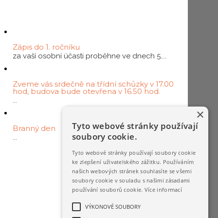
čekáváme
06
ÚNO
Zápis do 1. ročníku
za vaší osobní účasti proběhne ve dnech 5....
10
LIS
Zveme vás srdečně na třídní schůzky v 17.00
hod, budova bude otevřena v 16.50 hod.
...
13
×
KVě
Tyto webové stránky používají
Branný den
soubory cookie.
...
Tyto webové stránky používají soubory cookie
Odkazy
ke zlepšení uživatelského zážitku. Používáním
edookit
našich webových stránek souhlasíte se všemi
Alf Book
soubory cookie v souladu s našimi zásadami
Alf Testy
používání souborů cookie.
Více informací
Happy Snack
E-mail
VÝKONOVÉ SOUBORY