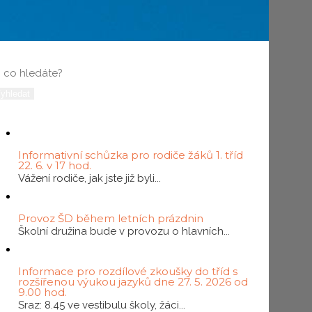
yhledávání
ovinky
19
ČER
Informativní schůzka pro rodiče žáků 1. tříd
22. 6. v 17 hod.
Vážení rodiče, jak jste již byli...
09
ČER
Provoz ŠD během letních prázdnin
Školní družina bude v provozu o hlavních...
19
KVě
Informace pro rozdílové zkoušky do tříd s
rozšířenou výukou jazyků dne 27. 5. 2026 od
9.00 hod.
Sraz: 8.45 ve vestibulu školy, žáci...