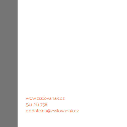
Rychlé kontakty
Fakturač
www.zsslovanak.cz
Základní š
541 211 758
Adresa: Sl
podatelna@zsslovanak.cz
IČO: 6215
Datová schránka: n8p34t4
RED IZO: 
Pověřenec GDPR
Č.Ú. školy