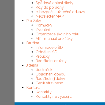
Spádová oblast školy
Kdy do poradny
e-bezpečí - užitečné odkazy
Newsletter MAP
Pro žáky
Pomůcky
Zvonění
Organizace školního roku
Alf - manuál pro žáky
Družina
Informace o ŠD
Oddělení ŠD
Kroužky
Řád školní družiny
Jídelna
Jídelníček
Objednání obědů
Řád školní jídelny
Ceník stravného
Kontakt
Kontakty
Kontakty na vyučující