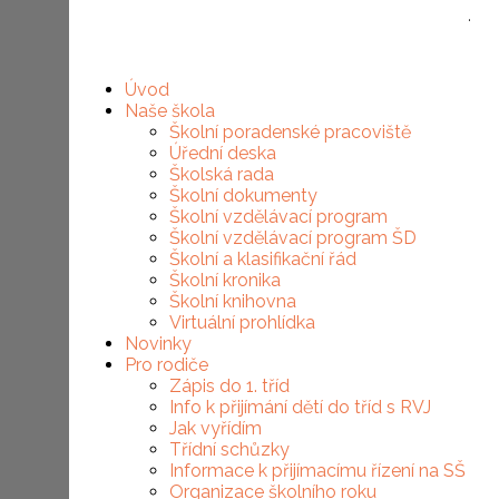
Základní škola, Brno, Slovanské náměstí 2, p.o.
·
Úvod
Naše škola
Školní poradenské pracoviště
Úřední deska
Školská rada
Školní dokumenty
Školní vzdělávací program
Školní vzdělávací program ŠD
Školní a klasifikační řád
Školní kronika
Školní knihovna
Virtuální prohlídka
Novinky
Pro rodiče
Zápis do 1. tříd
Info k přijímání dětí do tříd s RVJ
Jak vyřídím
Třídní schůzky
Informace k přijímacímu řízení na SŠ
Organizace školního roku