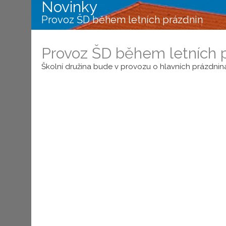
Novinky
Provoz ŠD během letních prázdnin
Aktualita
·
09.06.2026
·
Provoz ŠD během letních 
Školní družina bude v provozu o hlavních prázdninác